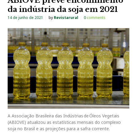
ABIOVE prevê encolhimento
da indústria da soja em 2021
14 de junho de 2021
by
Revistarural
0
comments
A Associação Brasileira das Indústrias de Óleos Vegetais
(ABIOVE) atualizou as estatísticas mensais do complexo
soja no Brasil e as projeções para a safra corrente.