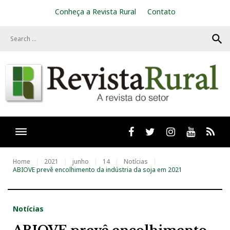
S
Conheça a Revista Rural
Contato
k
i
search
p
t
o
c
o
n
t
e
n
t
Facebook
twitter
Instagram
Youtube
RSS
Home
2021
junho
14
Notícias
ABIOVE prevê encolhimento da indústria da soja em 2021
Notícias