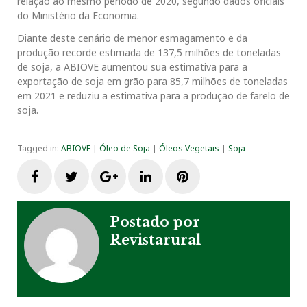
relação ao mesmo período de 2020, segundo dados oficiais
do Ministério da Economia.
Diante deste cenário de menor esmagamento e da
produção recorde estimada de 137,5 milhões de toneladas
de soja, a ABIOVE aumentou sua estimativa para a
exportação de soja em grão para 85,7 milhões de toneladas
em 2021 e reduziu a estimativa para a produção de farelo de
soja.
Tagged in:
ABIOVE
|
Óleo de Soja
|
Óleos Vegetais
|
Soja
F
T
G
L
P
a
w
o
i
i
Postado por
Revistarural
c
i
o
n
n
e
t
g
k
t