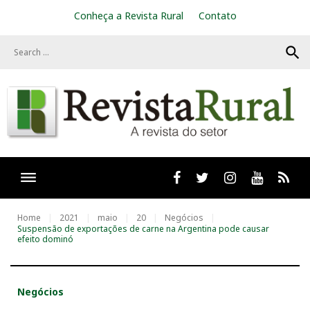
S
Conheça a Revista Rural
Contato
k
i
search
p
t
o
c
o
n
t
e
n
t
Facebook
twitter
Instagram
Youtube
RSS
Home
2021
maio
20
Negócios
Suspensão de exportações de carne na Argentina pode causar
efeito dominó
Negócios