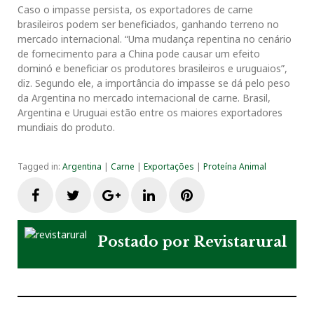
Caso o impasse persista, os exportadores de carne
brasileiros podem ser beneficiados, ganhando terreno no
mercado internacional. “Uma mudança repentina no cenário
de fornecimento para a China pode causar um efeito
dominó e beneficiar os produtores brasileiros e uruguaios”,
diz. Segundo ele, a importância do impasse se dá pelo peso
da Argentina no mercado internacional de carne. Brasil,
Argentina e Uruguai estão entre os maiores exportadores
mundiais do produto.
Tagged in:
Argentina
|
Carne
|
Exportações
|
Proteína Animal
F
T
G
L
P
a
w
o
i
i
Postado por
Revistarural
c
i
o
n
n
e
t
g
k
t