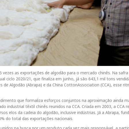
15 vezes as exportações de algodão para o mercado chinês. Na safra
al ciclo 2020/21, que finaliza em junho, já são 643,1 mil tons vendid
s de Algodão (Abrapa) e da China CottonAssociation (CCA), esse ri
imento que formaliza esforços conjuntos na aproximação ainda ma
o industrial têxtil chinês reunidos na CCA. Criada em 2003, a CCA r
sos elos da cadeia do algodão, inclusive indústrias. Já a Abrapa, fu
0% do total das exportações nacionais.
s unidos na busca por um produto cada vez mais responsável, a parti