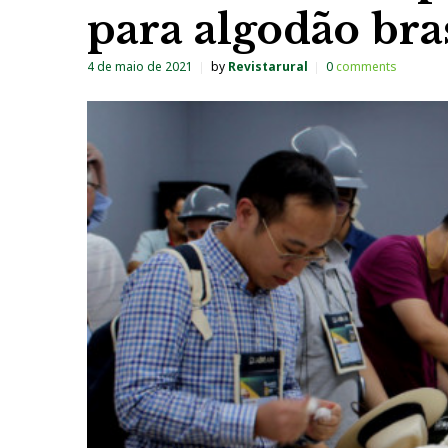
para algodão bra
4 de maio de 2021
by
Revistarural
0
comments