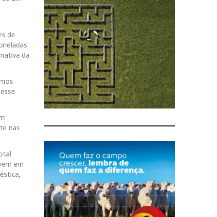
es de
toneladas
mativa da
imos
nesse
em
nte nas
otal
a vem em
éstica,