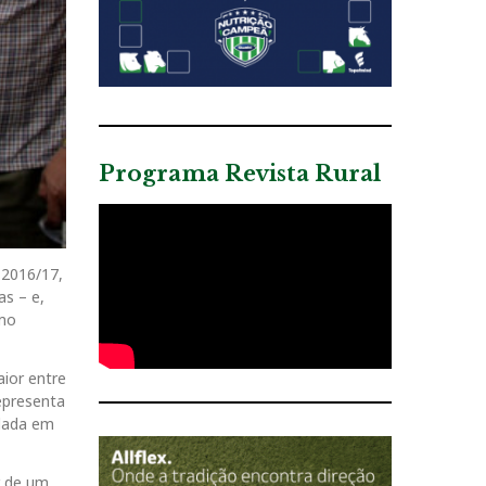
Programa Revista Rural
 2016/17,
as – e,
tmo
ior entre
epresenta
ndada em
r de um