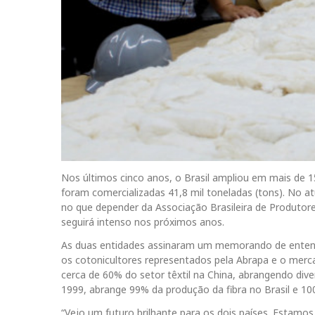
Nos últimos cinco anos, o Brasil ampliou em mais de 
foram comercializadas 41,8 mil toneladas (tons). No atu
no que depender da Associação Brasileira de Produtore
seguirá intenso nos próximos anos.
As duas entidades assinaram um memorando de entend
os cotonicultores representados pela Abrapa e o mercad
cerca de 60% do setor têxtil na China, abrangendo diver
1999, abrange 99% da produção da fibra no Brasil e 10
“Vejo um futuro brilhante para os dois países. Estamo