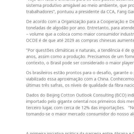
sistema produtivo amigável ao meio ambiente, que pro
trabalhadores”, pontuou a presidente da CCA, Fang Ga
De acordo com a Organização para a Cooperação e De
toneladas de algodão por ano. Entretanto, para atende
– volume que a coloca como maior consumidor industr
OCDE é de que até 2029 as compras chinesas aumen
“Por questões climáticas e naturais, a tendência é d
anos, assim como a produção. Precisamos de um fornec
contexto, o Brasil pode ser considerado o maior player pa
Os brasileiros estão prontos para o desafio, garante o
viabilizado essa aproximação com a China. Conhecemos 
últimas três safras, os níveis de qualidade da fibra n
Dados do Beijing Cotton Outlook Consulting (BCO) in
importado pelo gigante oriental nos primeiros dois me
terceiro lugar, com cerca de 12% das importações. “
tornando-se o maior mercado consumidor do nosso alg
A primeira iniciativa prática da parceria entre Abrapa e