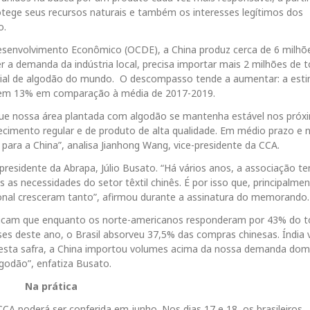
tege seus recursos naturais e também os interesses legítimos dos
o.
senvolvimento Econômico (OCDE), a China produz cerca de 6 milhõ
r a demanda da indústria local, precisa importar mais 2 milhões de 
ial de algodão do mundo. O descompasso tende a aumentar: a esti
tem 13% em comparação à média de 2017-2019.
e que nossa área plantada com algodão se mantenha estável nos próx
imento regular e de produto de alta qualidade. Em médio prazo e 
ra a China”, analisa Jianhong Wang​​​​​, vice-presidente da CCA.
 presidente da Abrapa, Júlio Busato. “Há vários anos, a associação t
as necessidades do setor têxtil chinês. É por isso que, principalme
acional cresceram tanto”, afirmou durante a assinatura do memorando.
dicam que enquanto os norte-americanos responderam por 43% do t
ses deste ano, o Brasil absorveu 37,5% das compras chinesas. Índi
Nesta safra, a China importou volumes acima da nossa demanda dom
odão”, enfatiza Busato.
Na prática
 CCA poderá ser conferida em junho. Nos dias 17 e 18, os brasileiros