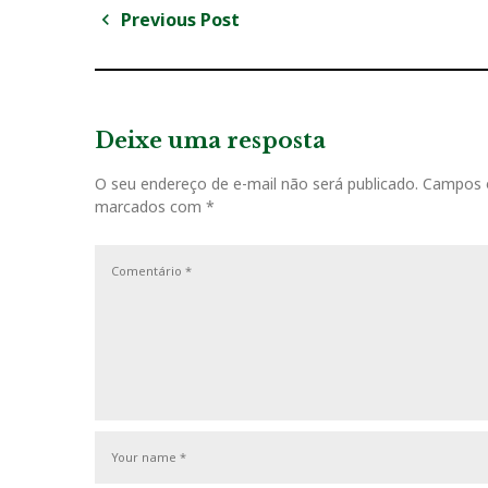
Previous Post
N
P
a
r
v
e
v
Deixe uma resposta
e
i
g
O seu endereço de e-mail não será publicado.
Campos o
o
marcados com
*
u
a
s
ç
P
o
ã
s
o
t
d
e
P