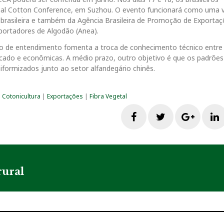
nal Cotton Conference, em Suzhou. O evento funcionará como uma vi
a brasileira e também da Agência Brasileira de Promoção de Exportaç
portadores de Algodão (Anea).
o de entendimento fomenta a troca de conhecimento técnico entre 
cado e econômicas. A médio prazo, outro objetivo é que os padrões
niformizados junto ao setor alfandegário chinês.
|
Cotonicultura
|
Exportações
|
Fibra Vegetal
F
T
G
a
w
o
i
c
i
o
rural
e
t
g
b
t
l