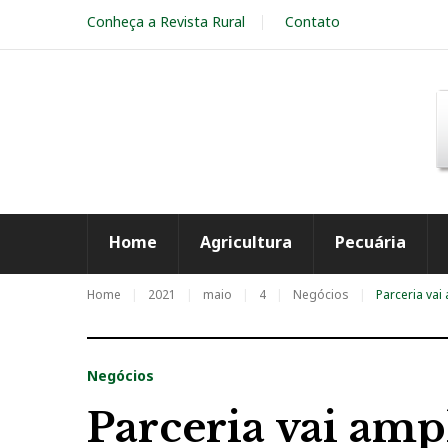
S
Conheça a Revista Rural
Contato
k
i
p
t
o
c
o
n
t
e
Home
Agricultura
Pecuária
n
t
Home
2021
maio
4
Negócios
Parceria vai
Negócios
Parceria vai amp