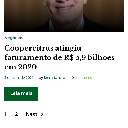
Negócios
Coopercitrus atingiu
faturamento de R$ 5,9 bilhões
em 2020
5 de abril de 2021
by
Revistarural
0
comments
Leia mais
N
1
2
Next
chevron_right
a