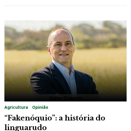
1
Agricultura
Opinião
“Fakenóquio”: a história do
linguarudo