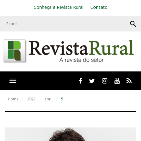
S
Conheça a Revista Rural
Contato
k
i
search
p
t
o
c
o
n
t
e
n
t
Facebook
twitter
Instagram
Youtube
RSS
Home
2021
abril
5
D
i