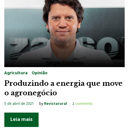
a
:
5
d
e
a
b
r
Agricultura
Opinião
i
Produzindo a energia que move
l
o agronegócio
d
e
5 de abril de 2021
by
Revistarural
2
comments
2
0
Leia mais
2