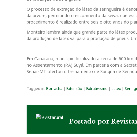
O processo de extração do látex da seringueira é de
da árvore, permitindo o escoamento da seiva, que esc
procedimento é realizado entre seis e oito anos do plan
Monteiro lembra ainda que grande parte do látex prod
da produção de látex vai para a produção de pneus. Um
Em Canarana, município localizado a cerca de 600 km de
no Assentamento (P.A) Suyá. Em parceria com a Secreta
Senar-MT ofertou o treinamento de Sangria de Seringue
Tagged in:
Borracha
|
Extensão
|
Extrativismo
|
Latex
|
Sering
Postado por
Revista