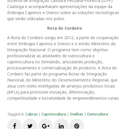
sistema de integração Lavoura-Pecuária-Floresta (ILPF)
Caatinga e acompanharam apresentações da equipe da
Embrapa Caprinos e Ovinos sobre as soluções tecnológicas
que serão utilizadas nos polos.
Rota do Cordeiro
A Rota do Cordeiro surgiu em 2012, a partir de cooperação
entre Embrapa Caprinos e Ovinos e o então Ministério da
Integração Nacional. O programa tem como objetivo
profissionalizar as atividades de ovinocultura e
caprinocultura no Semiárido, articulando produção,
processamento e comercialização de produtos. A Rota do
Cordeiro faz parte do programa Rotas de Integração
Nacional, do Ministério do Desenvolvimento Regional, que
atua com redes interligadas de arranjos produtivos locais
(APLs) para promover inovação, diferenciação,
competitividade e lucratividade de empreendimentos rurais.
Tagged in:
Cabras
|
Caprinocultura
|
Ovelhas
|
Ovinocultura
F
T
G
L
P