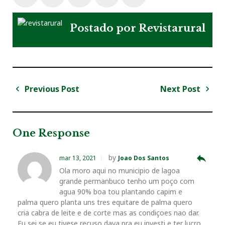
a
w
o
i
i
Postado por
Revistarural
c
i
o
n
n
e
t
g
k
t
Previous Post
Next Post
N
b
t
l
e
e
a
P
N
v
r
e
o
e
e
d
r
e
e
x
One Response
v
t
g
o
r
+
I
e
i
P
a
reply
by
mar 13, 2021
Joao Dos Santos
o
o
ç
Ola moro aqui no municipio de lagoa
k
n
s
u
s
grande permanbuco tenho um poço com
ã
s
t
agua 90% boa tou plantando capim e
o
t
palma quero planta uns tres equitare de palma quero
P
d
cria cabra de leite e de corte mas as condiçoes nao dar.
o
e
Eu sei se eu tivese recuso dava pra eu investi e ter lucro