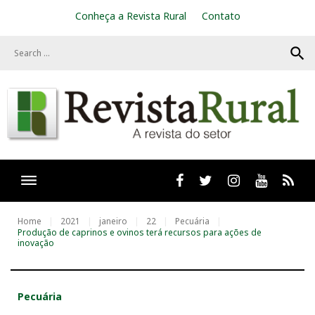
S
Conheça a Revista Rural
Contato
k
i
search
p
t
o
c
o
n
t
e
n
t
Facebook
twitter
Instagram
Youtube
RSS
Home
2021
janeiro
22
Pecuária
Produção de caprinos e ovinos terá recursos para ações de
inovação
Pecuária