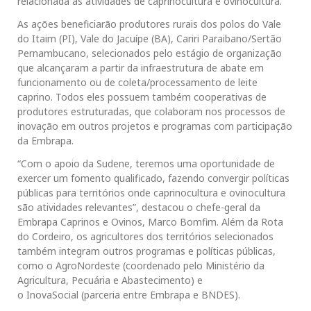
relacionada às atividades de caprinocultura e ovinocultura.
As ações beneficiarão produtores rurais dos polos do Vale
do Itaim (PI), Vale do Jacuípe (BA), Cariri Paraibano/Sertão
Pernambucano, selecionados pelo estágio de organização
que alcançaram a partir da infraestrutura de abate em
funcionamento ou de coleta/processamento de leite
caprino. Todos eles possuem também cooperativas de
produtores estruturadas, que colaboram nos processos de
inovação em outros projetos e programas com participação
da Embrapa.
“Com o apoio da Sudene, teremos uma oportunidade de
exercer um fomento qualificado, fazendo convergir políticas
públicas para territórios onde caprinocultura e ovinocultura
são atividades relevantes”, destacou o chefe-geral da
Embrapa Caprinos e Ovinos, Marco Bomfim. Além da Rota
do Cordeiro, os agricultores dos territórios selecionados
também integram outros programas e políticas públicas,
como o AgroNordeste (coordenado pelo Ministério da
Agricultura, Pecuária e Abastecimento) e
o InovaSocial (parceria entre Embrapa e BNDES).