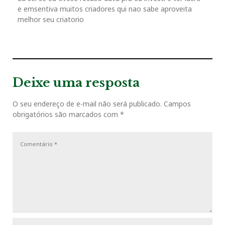
s
e emsentiva muitos criadores qui nao sabe aproveita
P
t
melhor seu criatorio
o
s
t
Deixe uma resposta
O seu endereço de e-mail não será publicado.
Campos
obrigatórios são marcados com
*