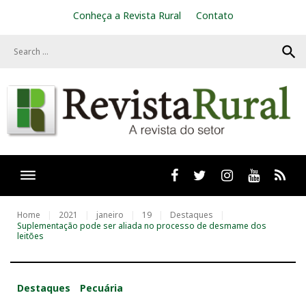
S
Conheça a Revista Rural
Contato
k
i
search
p
t
o
c
o
n
t
e
n
t
Facebook
twitter
Instagram
Youtube
RSS
Home
2021
janeiro
19
Destaques
Suplementação pode ser aliada no processo de desmame dos
leitões
Destaques
Pecuária