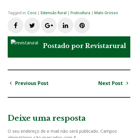
Tagged in:
Coco
|
Extensão Rural
|
Fruticultura
|
Mato Grosso
F
T
G
L
P
a
w
o
i
i
Postado por
Revistarural
c
i
o
n
n
e
t
g
k
t
Previous Post
Next Post
N
b
t
l
e
e
a
P
N
v
r
e
o
e
e
d
r
e
e
x
v
t
g
Deixe uma resposta
o
r
+
I
e
i
P
a
o
o
O seu endereço de e-mail não será publicado.
Campos
ç
k
n
s
obrigatórios são marcados com
*