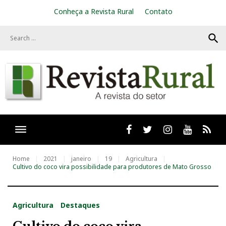
S
Conheça a Revista Rural
Contato
k
i
search
p
t
o
c
o
n
t
e
n
t
Facebook
twitter
Instagram
Youtube
RSS
Home
2021
janeiro
19
Agricultura
Cultivo do coco vira possibilidade para produtores de Mato Grosso
Agricultura
Destaques