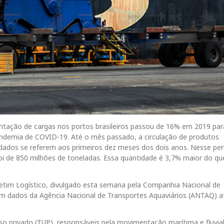
ntação de cargas nos portos brasileiros passou de 16% em 2019 pa
demia de COVID-19. Até o mês passado, a circulação de produtos
dados se referem aos primeiros dez meses dos dois anos. Nesse per
oi de 850 milhões de toneladas. Essa quantidade é 3,7% maior do qu
etim Logístico, divulgado esta semana pela Companhia Nacional de
em dados da Agência Nacional de Transportes Aquaviários (ANTAQ) a
uso privado (TUP), responsáveis pela movimentação marítima e fluvia