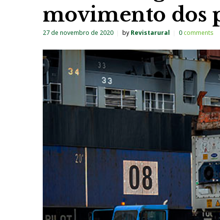
movimento dos p
27 de novembro de 2020
by
Revistarural
0
comments