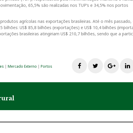
ovimentação, 65,5% são realizadas nos TUP’s e 34,5% nos portos
rodutos agrícolas nas exportações brasileiras. Até o mês passado, 
5 bilhões: US$ 85,8 bilhões (exportações) e US$ 10,4 bilhões (import
rtações brasileiras atingiriam US$ 210,7 bilhões, sendo que a parti
F
T
G
es
|
Mercado Externo
|
Portos
a
w
o
i
c
i
o
rural
e
t
g
b
t
l