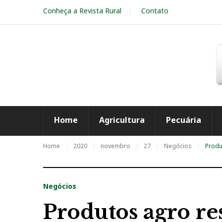
S
Conheça a Revista Rural
Contato
k
i
p
t
o
c
o
n
t
e
Home
Agricultura
Pecuária
n
t
Home
2020
novembro
27
Negócios
Produ
Negócios
Produtos agro r