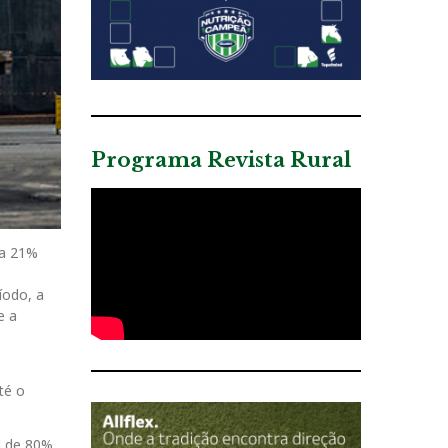
Programa Revista Rural
ra 21%
íodo, a
e a
té o
l de 80%