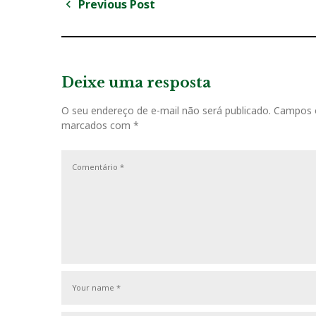
Previous Post
N
P
a
r
v
e
v
Deixe uma resposta
e
i
g
O seu endereço de e-mail não será publicado.
Campos o
o
marcados com
*
u
a
s
ç
P
o
ã
s
o
t
d
e
P