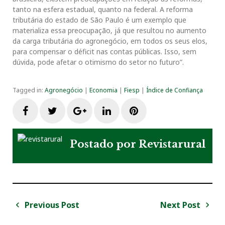
tanto na esfera estadual, quanto na federal. A reforma
tributária do estado de São Paulo é um exemplo que
materializa essa preocupação, já que resultou no aumento
da carga tributária do agronegócio, em todos os seus elos,
para compensar o déficit nas contas públicas. Isso, sem
dúvida, pode afetar o otimismo do setor no futuro”.
Tagged in:
Agronegócio
|
Economia
|
Fiesp
|
Índice de Confiança
F
T
G
L
P
a
w
o
i
i
Postado por
Revistarural
c
i
o
n
n
e
t
g
k
t
Previous Post
Next Post
N
b
t
l
e
e
a
P
N