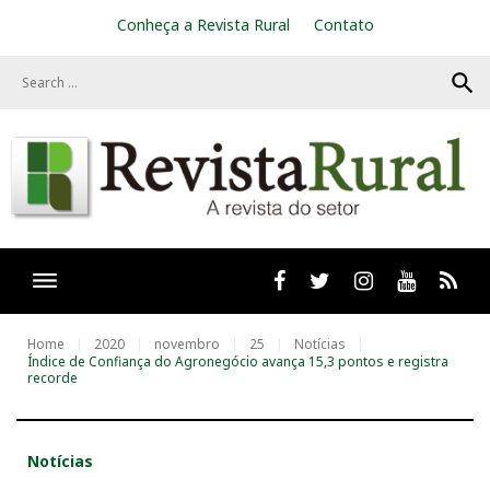
S
Conheça a Revista Rural
Contato
k
i
search
p
t
o
c
o
n
t
e
n
t
Facebook
twitter
Instagram
Youtube
RSS
Home
2020
novembro
25
Notícias
Índice de Confiança do Agronegócio avança 15,3 pontos e registra
recorde
Notícias