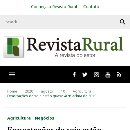
S
Conheça a Revista Rural
Contato
k
i
search
p
t
o
c
o
n
t
e
n
t
Facebook
twitter
Instagram
Youtube
RSS
Home
2020
agosto
10
Agricultura
Exportações de soja estão quase 40% acima de 2019
Agricultura
Negócios