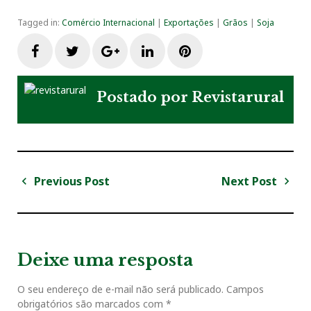
Tagged in:
Comércio Internacional
|
Exportações
|
Grãos
|
Soja
F
T
G
L
P
a
w
o
i
i
Postado por
Revistarural
c
i
o
n
n
e
t
g
k
t
Previous Post
Next Post
N
b
t
l
e
e
a
P
N
v
r
e
o
e
e
d
r
e
e
x
v
t
g
Deixe uma resposta
o
r
+
I
e
i
P
a
o
o
O seu endereço de e-mail não será publicado.
Campos
ç
k
n
s
obrigatórios são marcados com
*
u
s