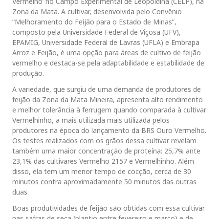
Vermelho’ no Campo Experimental de Leopoldina (CELP), na
Zona da Mata. A cultivar, desenvolvida pelo Convênio
“Melhoramento do Feijão para o Estado de Minas”,
composto pela Universidade Federal de Viçosa (UFV),
EPAMIG, Universidade Federal de Lavras (UFLA) e Embrapa
Arroz e Feijão, é uma opção para áreas de cultivo de feijão
vermelho e destaca-se pela adaptabilidade e estabilidade de
produção.
A variedade, que surgiu de uma demanda de produtores de
feijão da Zona da Mata Mineira, apresenta alto rendimento
e melhor tolerância à ferrugem quando comparada à cultivar
Vermelhinho, a mais utilizada mais utilizada pelos
produtores na época do lançamento da BRS Ouro Vermelho.
Os testes realizados com os grãos dessa cultivar revelam
também uma maior concentração de proteína: 25,7% ante
23,1% das cultivares Vermelho 2157 e Vermelhinho. Além
disso, ela tem um menor tempo de cocção, cerca de 30
minutos contra aproximadamente 50 minutos das outras
duas.
Boas produtividades de feijão são obtidas com essa cultivar
nas safras de seca (plantio entre fevereiro e março) e de