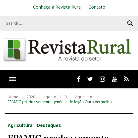
S
Conheça a Revista Rural
Contato
k
i
search
p
t
o
c
o
n
t
e
n
t
Facebook
twitter
Instagram
Youtube
RSS
Home
2020
agosto
3
Agricultura
EPAMIG produz semente genética de feijão Ouro Vermelho
Agricultura
Destaques