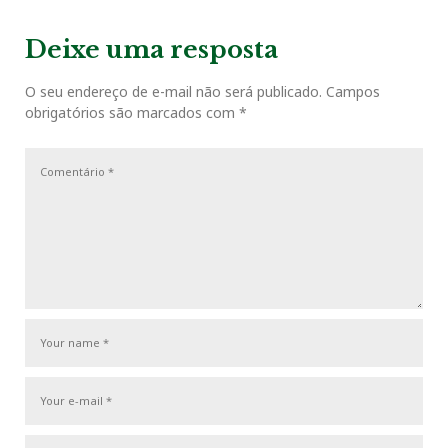
o
e
e
d
r
e
e
x
v
t
g
Deixe uma resposta
o
r
+
I
e
i
P
a
o
o
O seu endereço de e-mail não será publicado.
Campos
ç
k
n
s
obrigatórios são marcados com
*
u
s
ã
s
t
o
t
P
d
o
e
s
P
t
o
s
t