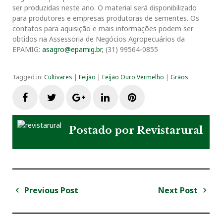
ser produzidas neste ano. O material será disponibilizado
para produtores e empresas produtoras de sementes. Os
contatos para aquisição e mais informações podem ser
obtidos na Assessoria de Negócios Agropecuários da
EPAMIG:
asagro@epamig.br
, (31) 99564-0855
Tagged in:
Cultivares
|
Feijão
|
Feijão Ouro Vermelho
|
Grãos
F
T
G
L
P
a
w
o
i
i
Postado por
Revistarural
c
i
o
n
n
e
t
g
k
t
Previous Post
Next Post
N
b
t
l
e
e
a
P
N
v
r
e