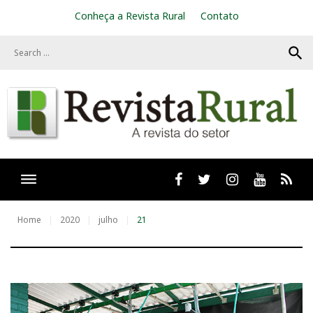
S
Conheça a Revista Rural
Contato
k
i
search
p
t
o
c
o
n
t
e
n
t
Facebook
twitter
Instagram
Youtube
RSS
Home
2020
julho
21
D
i