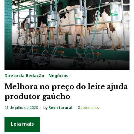
a
:
2
1
d
e
j
u
Direto da Redação
Negócios
l
Melhora no preço do leite ajuda
h
produtor gaúcho
o
d
21 de julho de 2020
by
Revistarural
0
comments
e
2
Leia mais
0