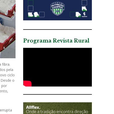
Programa Revista Rural
fibra.
dos pela
ovo ciclo
. Desde o
s por
ento,
terrupta