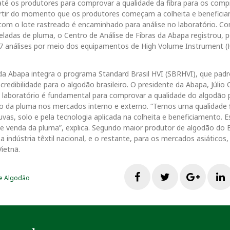
até os produtores para comprovar a qualidade da fibra para os comp
partir do momento que os produtores começam a colheita e benefici
om o lote rastreado é encaminhado para análise no laboratório. C
ladas de pluma, o Centro de Análise de Fibras da Abapa registrou, p
77 análises por meio dos equipamentos de High Volume Instrument (
da Abapa integra o programa Standard Brasil HVI (SBRHVI), que padr
credibilidade para o algodão brasileiro. O presidente da Abapa, Júlio 
no laboratório é fundamental para comprovar a qualidade do algodão
ço da pluma nos mercados interno e externo. “Temos uma qualidade f
uvas, solo e pela tecnologia aplicada na colheita e beneficiamento. 
e venda da pluma”, explica. Segundo maior produtor de algodão do B
 indústria têxtil nacional, e o restante, para os mercados asiáticos
ietnã.
F
T
G
e Algodão
a
w
o
i
c
i
o