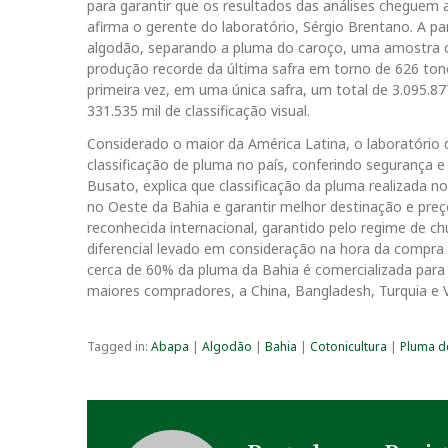
para garantir que os resultados das análises cheguem 
afirma o gerente do laboratório, Sérgio Brentano. A 
algodão, separando a pluma do caroço, uma amostra c
produção recorde da última safra em torno de 626 tone
primeira vez, em uma única safra, um total de 3.095.8
331.535 mil de classificação visual.
Considerado o maior da América Latina, o laboratório 
classificação de pluma no país, conferindo segurança e 
Busato, explica que classificação da pluma realizada 
no Oeste da Bahia e garantir melhor destinação e pre
reconhecida internacional, garantido pelo regime de ch
diferencial levado em consideração na hora da compra 
cerca de 60% da pluma da Bahia é comercializada para a
maiores compradores, a China, Bangladesh, Turquia e V
Tagged in:
Abapa
|
Algodão
|
Bahia
|
Cotonicultura
|
Pluma d