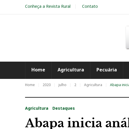
S
Conheça a Revista Rural
Contato
k
i
p
t
o
c
o
n
t
e
Home
Agricultura
Pecuária
n
t
Home
2020
julho
2
Agricultura
Abapa inici
Agricultura
Destaques
Abapa inicia anál