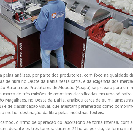
pelas análises, por parte dos produtores, com foco na qualidade da 
as de fibra no Oeste da Bahia nesta safra, e da exigência dos merca
iação Baiana dos Produtores de Algodão (Abapa) se prepara para um n
 a marca de três milhões de amostras classificadas em uma só safra
ardo Magalhães, no Oeste da Bahia, analisou cerca de 80 mil amostra
) e de classificação visual, que atestam parâmetros como comprim
ta a melhor destinação da fibra pelas indústrias têxteis.
m campo, o ritmo de operação do laboratório se torna intensa, com a
zam durante os três turnos, durante 24 horas por dia, de forma inin