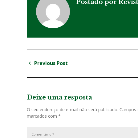
Postado por
Revis
Previous Post
N
P
a
r
v
e
v
Deixe uma resposta
e
i
g
O seu endereço de e-mail não será publicado.
Campos o
o
marcados com
*
u
a
s
ç
P