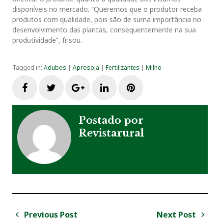
disponíveis no mercado. “Queremos que o produtor receba
produtos com qualidade, pois são de suma importância no
desenvolvimento das plantas, consequentemente na sua
produtividade”, frisou.
Tagged in:
Adubos
|
Aprosoja
|
Fertilizantes
|
Milho
F
T
G
L
P
a
w
o
i
i
Postado por
Revistarural
c
i
o
n
n
e
t
g
k
t
b
t
l
e
e
o
e
e
d
r
Previous Post
Next Post
N