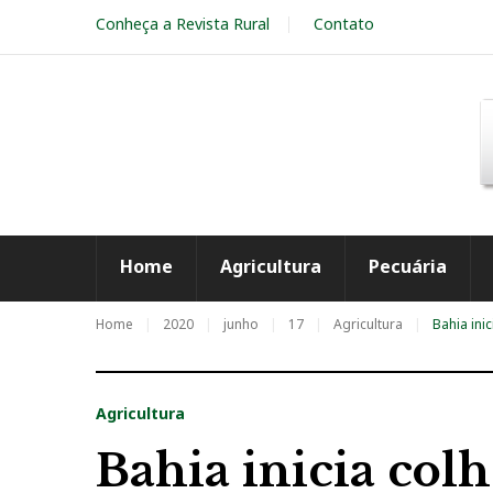
S
Conheça a Revista Rural
Contato
k
i
p
t
o
c
o
n
t
e
Home
Agricultura
Pecuária
n
t
Home
2020
junho
17
Agricultura
Bahia ini
Agricultura
Bahia inicia colh