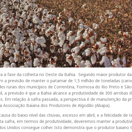
 a fase da colheita no Oeste da Bahia. Segundo maior produtor da 
om a previsão de manter o patamar de 1,5 milhão de toneladas (caro
es rurais dos municípios de Correntina, Formosa do Rio Preto e São
l, a previsão é que a Bahia alcance a produtividade de 300 arrobas 
es. Em relação à safra passada, a perspectiva é de manutenção da p
a Associação Baiana dos Produtores de Algodão (Abapa).
causa do baixo nível das chuvas, excesso em abril, e a felicidade de t
a safra, em termos de produtividade, deveremos manter a produti
dos Unidos consegue colher. Isto demonstra que o produtor baiano 