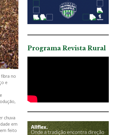
Programa Revista Rural
fibra no
ço e
de
rodução,
er chuva
vidade em
tem feito