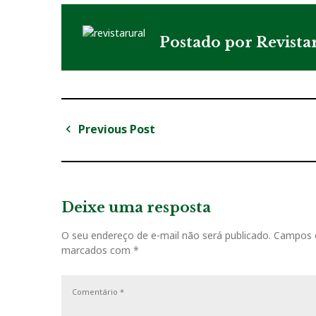
Postado por
Revista
Previous Post
N
P
a
r
v
e
v
Deixe uma resposta
e
i
g
O seu endereço de e-mail não será publicado.
Campos o
o
marcados com
*
u
a
s
ç
P
o