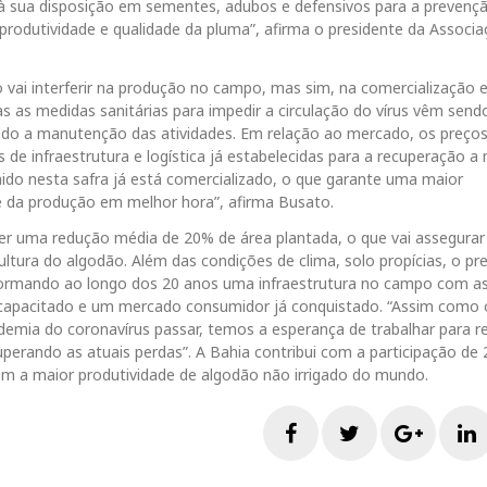
o à sua disposição em sementes, adubos e defensivos para a prevenç
rodutividade e qualidade da pluma”, afirma o presidente da Associ
vai interferir na produção no campo, mas sim, na comercialização 
 as medidas sanitárias para impedir a circulação do vírus vêm send
ando a manutenção das atividades. Em relação ao mercado, os preço
e infraestrutura e logística já estabelecidas para a recuperação a
ido nesta safra já está comercializado, o que garante uma maior
te da produção em melhor hora”, afirma Busato.
er uma redução média de 20% de área plantada, o que vai assegurar
ltura do algodão. Além das condições de clima, solo propícias, o pr
 formando ao longo dos 20 anos uma infraestrutura no campo com a
 capacitado e um mercado consumidor já conquistado. “Assim como 
demia do coronavírus passar, temos a esperança de trabalhar para 
uperando as atuais perdas”. A Bahia contribui com a participação de
com a maior produtividade de algodão não irrigado do mundo.
F
T
G