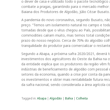
o dever de casa e utilizado todo o pacote tecnológic
combate a pragas, garantindo para o mercado melhor p
Baiana dos Produtores de Algodão, Júlio Cézar Busato.
A pandemia do novo coronavírus, segundo Busato, não 
preço. “Temos um isolamento natural no campo e todas
tomadas desde que o vírus chegou ao País, possibilit
commodities caíram muito, mas temos total condições d
prazo do nosso negócio. Cerca de 70% do algodão colh
tranquilidade do produtor para comercializar o restan
Segundo a Abapa, a próxima safra 2020/2021, deverá t
investimentos dos agricultores do Oeste da Bahia na cu
da entidade explica que os produtores da região vêm
indústrias de beneficiamento de algodão com pessoal
setores da economia, quando a crise por conta da pan
os investimentos e obter mais rentabilidade futura rec
da safra nacional, sendo considerada a área agrícola 
Tagged in:
Abapa
|
Algodão
|
Bahia
|
Colheita