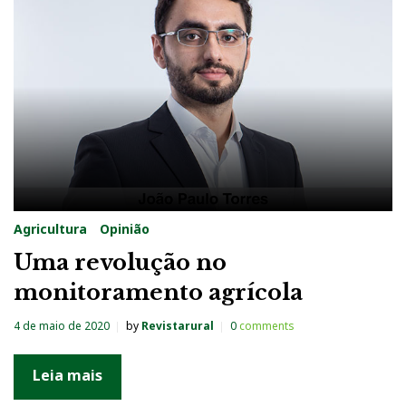
a
:
4
d
e
m
a
i
Agricultura
Opinião
o
Uma revolução no
d
monitoramento agrícola
e
2
4 de maio de 2020
by
Revistarural
0
comments
0
2
Leia mais
0