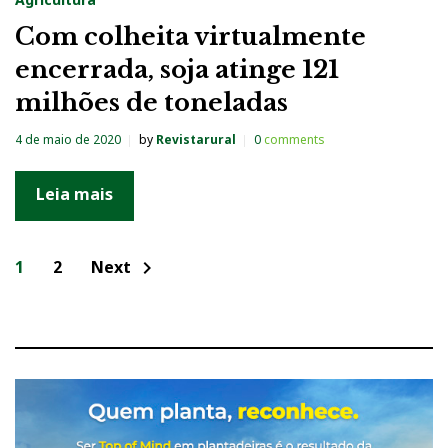
Com colheita virtualmente
encerrada, soja atinge 121
milhões de toneladas
4 de maio de 2020
by
Revistarural
0
comments
Leia mais
N
1
2
Next
chevron_right
a
v
e
g
a
ç