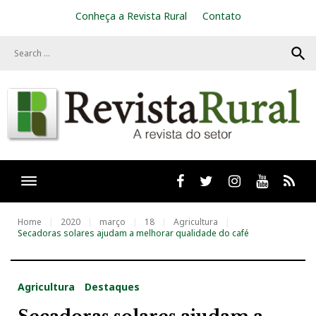
S
Conheça a Revista Rural
Contato
k
i
search
p
t
o
c
o
n
t
e
n
t
Facebook
twitter
Instagram
Youtube
RSS
Home
2020
março
18
Agricultura
Secadoras solares ajudam a melhorar qualidade do café
Agricultura
Destaques