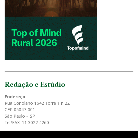
Redação e Estúdio
Endereço
Rua Coriolano 1642 Torre 1 n 22
CEP 05047-001
São Paulo – SP
Tel/FAX: 11 3022 4260