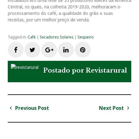
instalados em uma rede de 35 produtores líderes da América
Central, os quais, na colheita 2019-2020, melhoraram o
processamento do café, a qualidade do grão e suas
receitas, por um melhor preço de venda.
Tagged in:
Café
|
Secadores Solares
|
Sequeiro
F
T
G
L
P
a
w
o
i
i
Postado por
Revistarural
c
i
o
n
n
e
t
g
k
t
Previous Post
Next Post
N
b
t
l
e
e
a
P
N
v
r
e
o
e
e
d
r
e
e
x