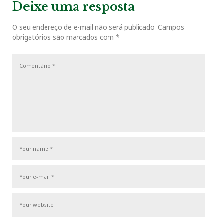
v
t
g
Deixe uma resposta
o
r
+
I
e
i
P
a
o
o
O seu endereço de e-mail não será publicado.
Campos
ç
k
n
s
obrigatórios são marcados com
*
u
s
ã
s
t
o
t
P
d
o
e
s
P
t
o
s
t