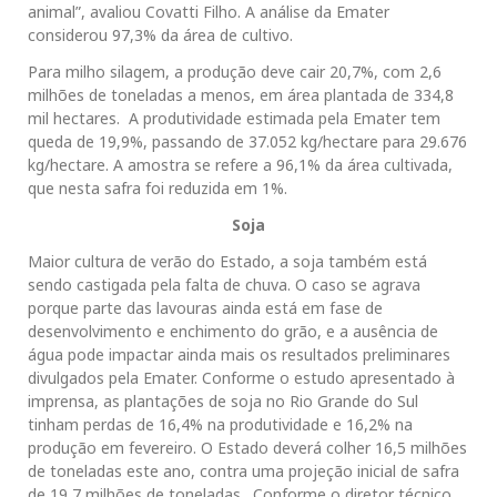
animal”, avaliou Covatti Filho. A análise da Emater
considerou 97,3% da área de cultivo.
Para milho silagem, a produção deve cair 20,7%, com 2,6
milhões de toneladas a menos, em área plantada de 334,8
mil hectares. A produtividade estimada pela Emater tem
queda de 19,9%, passando de 37.052 kg/hectare para 29.676
kg/hectare. A amostra se refere a 96,1% da área cultivada,
que nesta safra foi reduzida em 1%.
Soja
Maior cultura de verão do Estado, a soja também está
sendo castigada pela falta de chuva. O caso se agrava
porque parte das lavouras ainda está em fase de
desenvolvimento e enchimento do grão, e a ausência de
água pode impactar ainda mais os resultados preliminares
divulgados pela Emater. Conforme o estudo apresentado à
imprensa, as plantações de soja no Rio Grande do Sul
tinham perdas de 16,4% na produtividade e 16,2% na
produção em fevereiro. O Estado deverá colher 16,5 milhões
de toneladas este ano, contra uma projeção inicial de safra
de 19,7 milhões de toneladas. Conforme o diretor técnico