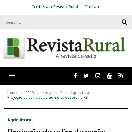
S
Conheça a Revista Rural
Contato
k
i
search
p
t
o
c
o
n
t
e
n
t
Facebook
twitter
Instagram
Youtube
RSS
Home
2020
março
3
Agricultura
Projeção de safra de verão indica quebra no RS
Agricultura