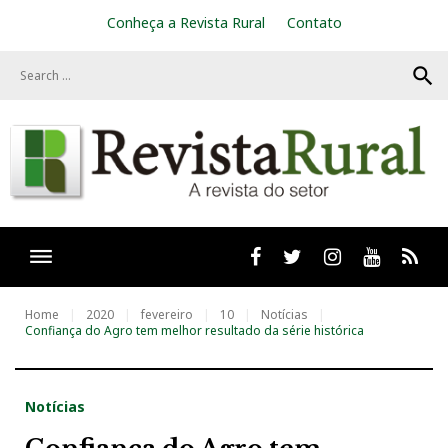
S
Conheça a Revista Rural
Contato
k
i
search
p
t
o
c
o
n
t
e
n
t
Facebook
twitter
Instagram
Youtube
RSS
Home
2020
fevereiro
10
Notícias
Confiança do Agro tem melhor resultado da série histórica
Notícias