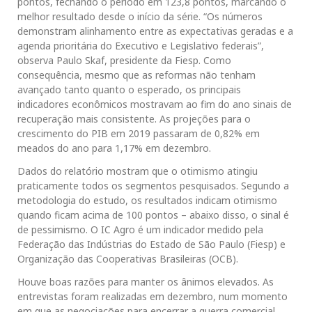
pontos, fechando o período em 123,8 pontos, marcando o
melhor resultado desde o início da série. “Os números
demonstram alinhamento entre as expectativas geradas e a
agenda prioritária do Executivo e Legislativo federais”,
observa Paulo Skaf, presidente da Fiesp. Como
consequência, mesmo que as reformas não tenham
avançado tanto quanto o esperado, os principais
indicadores econômicos mostravam ao fim do ano sinais de
recuperação mais consistente. As projeções para o
crescimento do PIB em 2019 passaram de 0,82% em
meados do ano para 1,17% em dezembro.
Dados do relatório mostram que o otimismo atingiu
praticamente todos os segmentos pesquisados. Segundo a
metodologia do estudo, os resultados indicam otimismo
quando ficam acima de 100 pontos – abaixo disso, o sinal é
de pessimismo. O IC Agro é um indicador medido pela
Federação das Indústrias do Estado de São Paulo (Fiesp) e
Organização das Cooperativas Brasileiras (OCB).
Houve boas razões para manter os ânimos elevados. As
entrevistas foram realizadas em dezembro, num momento
em que as negociações para encerrar a guerra comercial