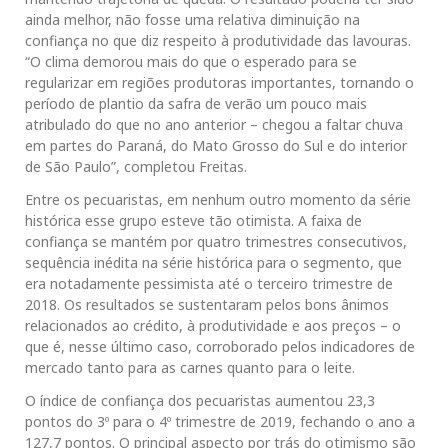
ainda melhor, não fosse uma relativa diminuição na
confiança no que diz respeito à produtividade das lavouras.
“O clima demorou mais do que o esperado para se
regularizar em regiões produtoras importantes, tornando o
período de plantio da safra de verão um pouco mais
atribulado do que no ano anterior – chegou a faltar chuva
em partes do Paraná, do Mato Grosso do Sul e do interior
de São Paulo”, completou Freitas.
Entre os pecuaristas, em nenhum outro momento da série
histórica esse grupo esteve tão otimista. A faixa de
confiança se mantém por quatro trimestres consecutivos,
sequência inédita na série histórica para o segmento, que
era notadamente pessimista até o terceiro trimestre de
2018. Os resultados se sustentaram pelos bons ânimos
relacionados ao crédito, à produtividade e aos preços – o
que é, nesse último caso, corroborado pelos indicadores de
mercado tanto para as carnes quanto para o leite.
O índice de confiança dos pecuaristas aumentou 23,3
pontos do 3º para o 4º trimestre de 2019, fechando o ano a
127,7 pontos. O principal aspecto por trás do otimismo são