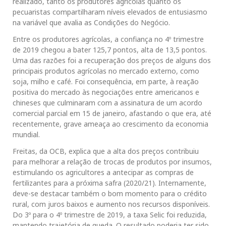
realizado, tanto os produtores agrícolas quanto os
pecuaristas compartilharam níveis elevados de entusiasmo
na variável que avalia as Condições do Negócio.
Entre os produtores agrícolas, a confiança no 4º trimestre
de 2019 chegou a bater 125,7 pontos, alta de 13,5 pontos.
Uma das razões foi a recuperação dos preços de alguns dos
principais produtos agrícolas no mercado externo, como
soja, milho e café. Foi consequência, em parte, à reação
positiva do mercado às negociações entre americanos e
chineses que culminaram com a assinatura de um acordo
comercial parcial em 15 de janeiro, afastando o que era, até
recentemente, grave ameaça ao crescimento da economia
mundial.
Freitas, da OCB, explica que a alta dos preços contribuiu
para melhorar a relação de trocas de produtos por insumos,
estimulando os agricultores a antecipar as compras de
fertilizantes para a próxima safra (2020/21). Internamente,
deve-se destacar também o bom momento para o crédito
rural, com juros baixos e aumento nos recursos disponíveis.
Do 3º para o 4º trimestre de 2019, a taxa Selic foi reduzida,
mantendo trajetória de queda. O resultado poderia ter sido