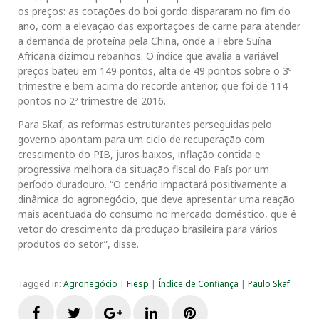
os preços: as cotações do boi gordo dispararam no fim do
ano, com a elevação das exportações de carne para atender
a demanda de proteína pela China, onde a Febre Suína
Africana dizimou rebanhos. O índice que avalia a variável
preços bateu em 149 pontos, alta de 49 pontos sobre o 3º
trimestre e bem acima do recorde anterior, que foi de 114
pontos no 2º trimestre de 2016.
Para Skaf, as reformas estruturantes perseguidas pelo
governo apontam para um ciclo de recuperação com
crescimento do PIB, juros baixos, inflação contida e
progressiva melhora da situação fiscal do País por um
período duradouro. “O cenário impactará positivamente a
dinâmica do agronegócio, que deve apresentar uma reação
mais acentuada do consumo no mercado doméstico, que é
vetor do crescimento da produção brasileira para vários
produtos do setor”, disse.
Tagged in:
Agronegócio
|
Fiesp
|
Índice de Confiança
|
Paulo Skaf
F
T
G
L
P