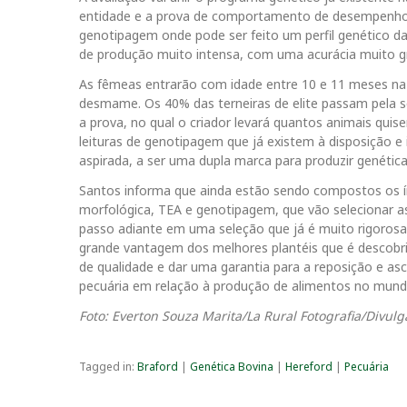
entidade e a prova de comportamento de desempenho d
genotipagem onde pode ser feito um perfil genético d
de produção muito intensa, com uma acurácia muito g
As fêmeas entrarão com idade entre 10 e 11 meses na
desmame. Os 40% das terneiras de elite passam pela s
a prova, no qual o criador levará quantos animais quiser
leituras de genotipagem que já existem à disposição e 
aspirada, a ser uma dupla marca para produzir genética
Santos informa que ainda estão sendo compostos os í
morfológica, TEA e genotipagem, que vão selecionar 
passo adiante em uma seleção que já é muito rigoro
grande vantagem dos melhores plantéis que é descobri
de qualidade e dar uma garantia para a reposição e 
pecuária em relação à produção de alimentos no mun
Foto: Everton Souza Marita/La Rural Fotografia/Divul
Tagged in:
Braford
|
Genética Bovina
|
Hereford
|
Pecuária