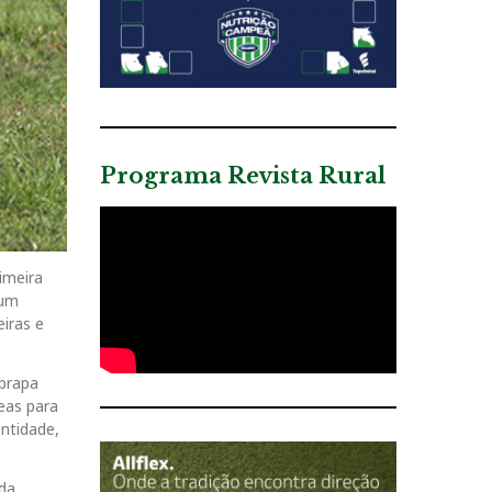
Programa Revista Rural
imeira
 um
iras e
mbrapa
eas para
entidade,
 da