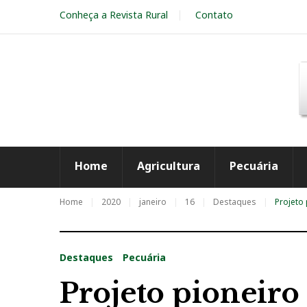
S
Conheça a Revista Rural
Contato
k
i
p
t
o
c
o
n
t
e
Home
Agricultura
Pecuária
n
t
Home
2020
janeiro
16
Destaques
Projeto
Destaques
Pecuária
Projeto pioneiro