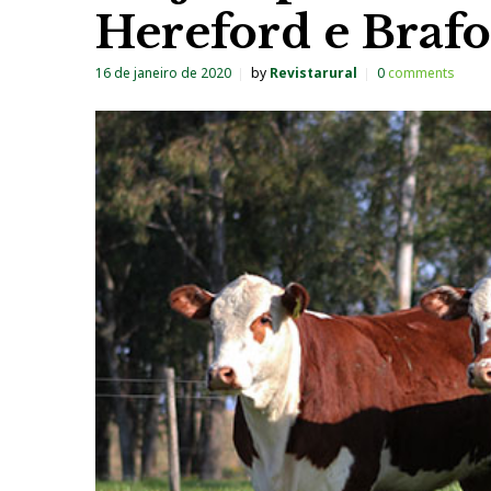
Hereford e Braf
16 de janeiro de 2020
by
Revistarural
0
comments