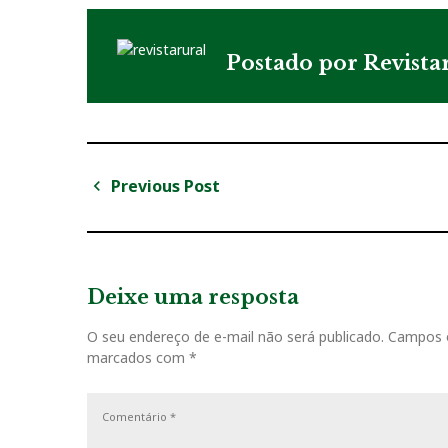
Postado por
Revista
Previous Post
N
P
a
r
v
e
v
Deixe uma resposta
e
i
g
O seu endereço de e-mail não será publicado.
Campos o
o
marcados com
*
u
a
s
ç
P
o