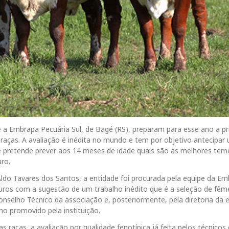
e a Embrapa Pecuária Sul, de Bagé (RS), preparam para esse ano a pr
aças. A avaliação é inédita no mundo e tem por objetivo antecipar
 pretende prever aos 14 meses de idade quais são as melhores terne
uro.
do Tavares dos Santos, a entidade foi procurada pela equipe da E
ouros com a sugestão de um trabalho inédito que é a seleção de fêm
Conselho Técnico da associação e, posteriormente, pela diretoria da 
o promovido pela instituição.
s raças, a avaliação por qualidade fenotípica já feita pelos técnicos