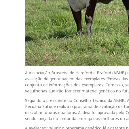
A Associação Brasileira de Hereford e Braford (ABHB) 
avaliação de genotipagem das exemplares fêmeas das r
conjunto de informações dos exemplares. Com isso, se
vaquilhonas que irão fornecer material genético no fut
Segundo o presidente do Conselho Técnico da ABHB, Al
Pecuária Sul que realiza o programa de avaliação de t
descobrir futuras doadoras. A ideia foi aprovada pelo 
sendo lançada no jantar da entrega dos melhores do an
A avaliação vai unir o programa genético já existente na