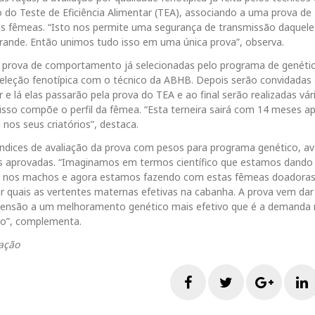
o Teste de Eficiência Alimentar (TEA), associando a uma prova de
as fêmeas. “Isto nos permite uma segurança de transmissão daquele
rande. Então unimos tudo isso em uma única prova”, observa.
 prova de comportamento já selecionadas pelo programa de genéti
eleção fenotípica com o técnico da ABHB. Depois serão convidadas a
 e lá elas passarão pela prova do TEA e ao final serão realizadas vár
isso compõe o perfil da fêmea. “Esta terneira sairá com 14 meses ap
 nos seus criatórios”, destaca.
ndices de avaliação da prova com pesos para programa genético, av
as aprovadas. “Imaginamos em termos científico que estamos dand
sa nos machos e agora estamos fazendo com estas fêmeas doadoras
r quais as vertentes maternas efetivas na cabanha. A prova vem dar
ascensão a um melhoramento genético mais efetivo que é a demanda
do”, complementa.
gação
F
T
G