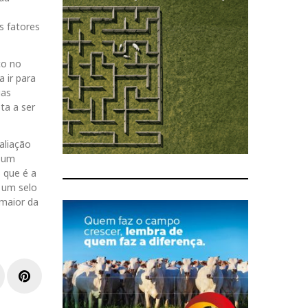
s fatores
co no
 ir para
ias
ta a ser
aliação
o um
 que é a
 um selo
 maior da
L
P