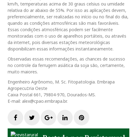
km/h, temperaturas acima de 30 graus celsius ou umidade
relativa do ar abaixo de 55%. Por isso as aplicações devem,
preferencialmente, ser realizadas no início ou no final do dia,
quando as condições atmosféricas são mais favoráveis.
Essas condições atmosféricas podem ser facilmente
monitoradas com o uso de aparelhos portáteis, ou através
da internet, pois diversas estações meteorológicas
disponibilizam essas informações instantaneamente.
Observadas essas recomendações, as chances de sucesso
no controle da ferrugem asiática da soja são, certamente,
muito maiores.
Engenheiro Agrônomo, M. Sc. Fitopatologia. Embrapa
Agropecu‡ria Oeste
Caixa Postal 661, 79804-970, Dourados-MS.
E-mail: alex@cpao.embrapa.br.
F
T
G
L
P
a
w
o
i
i