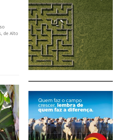
rso
, de Alto