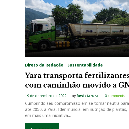
a
g
:
Y
a
Direto da Redação
Sustentabilidade
r
Yara transporta fertilizante
com caminhão movido a G
a
19 de dezembro de 2022
by
Revistarural
0
comments
Cumprindo seu compromisso em se tornar neutra para
até 2050, a Yara, líder mundial em nutrição de plantas,
em mais uma iniciativa…