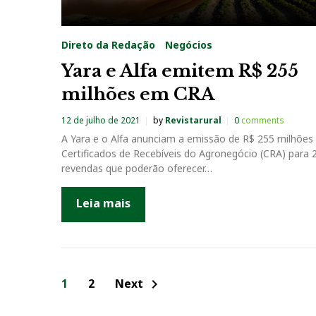
Direto da Redação
Negócios
Yara e Alfa emitem R$ 255
milhões em CRA
12 de julho de 2021
by
Revistarural
0
comments
A Yara e o Alfa anunciam a emissão de R$ 255 milhõe
Certificados de Recebíveis do Agronegócio (CRA) para 
revendas que poderão oferecer…
Leia mais
N
1
2
Next
chevron_right
a