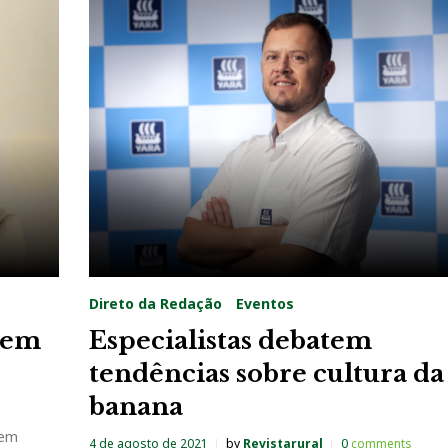
Direto da Redação
Eventos
o em
Especialistas debatem
tendências sobre cultura da
banana
 em
4 de agosto de 2021
by
Revistarural
0
comments