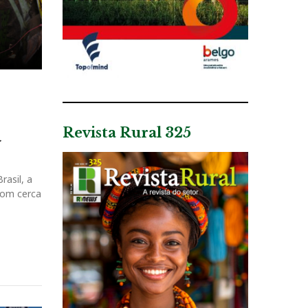
Revista Rural 325
a
asil, a
com cerca