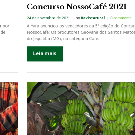
Concurso NossoCafé 2021
24 de novembro de 2021
by
Revistarural
0
comments
r por
A Yara anunciou os vencedores da 5ª edição do Concu
 de
NossoCafé: Os produtores Geovane dos Santos Matos
do Jequitibá (MG), na categoria Café…
Leia mais