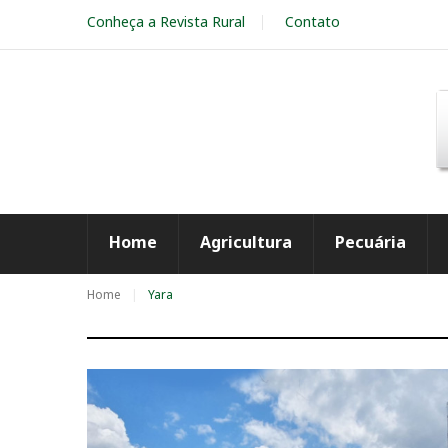
S
Conheça a Revista Rural
Contato
k
i
p
t
o
c
o
n
t
e
Home
Agricultura
Pecuária
n
t
Home
Yara
T