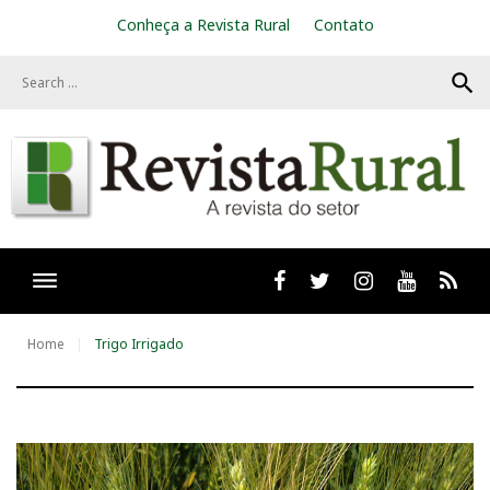
S
Conheça a Revista Rural
Contato
k
i
search
p
t
o
c
o
n
t
e
n
t
Facebook
twitter
Instagram
Youtube
RSS
Home
Trigo Irrigado
T
a