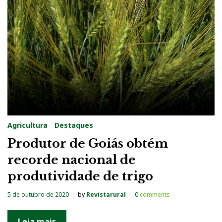
g
:
T
r
i
g
o
I
Agricultura
Destaques
r
Produtor de Goiás obtém
r
recorde nacional de
i
produtividade de trigo
g
a
5 de outubro de 2020
by
Revistarural
0
comments
d
o
Leia mais