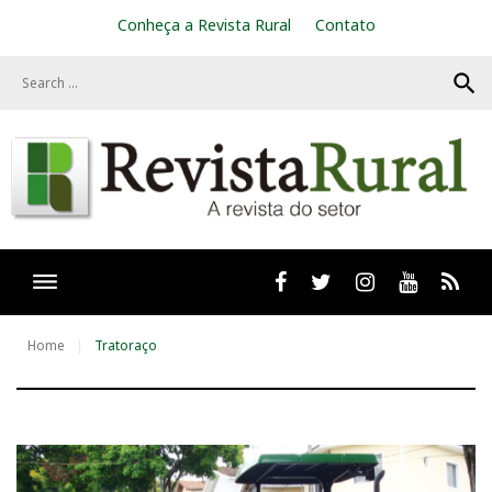
S
Conheça a Revista Rural
Contato
k
i
search
p
t
o
c
o
n
t
e
n
t
Facebook
twitter
Instagram
Youtube
RSS
Home
Tratoraço
T
a