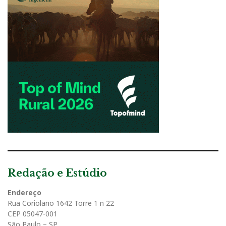
Redação e Estúdio
Endereço
Rua Coriolano 1642 Torre 1 n 22
CEP 05047-001
São Paulo – SP