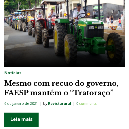
g
:
T
r
a
t
o
r
Notícias
a
Mesmo com recuo do governo,
ç
FAESP mantém o “Tratoraço”
o
6 de janeiro de 2021
by
Revistarural
0
comments
Leia mais