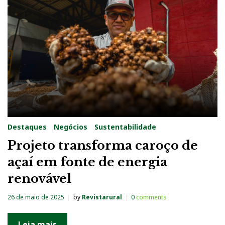
g
:
S
u
s
t
e
n
Destaques
Negócios
Sustentabilidade
t
Projeto transforma caroço de
a
açaí em fonte de energia
b
renovável
i
l
26 de maio de 2025
by
Revistarural
0
comments
d
a
Leia mais