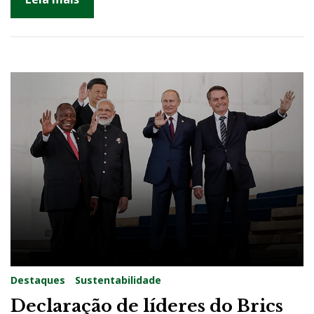
d
e
Destaques
Sustentabilidade
Declaração de líderes do Brics