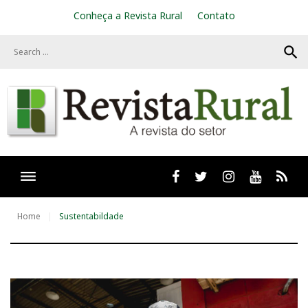
S
Conheça a Revista Rural
Contato
k
i
search
p
t
o
c
o
n
t
e
n
t
Facebook
twitter
Instagram
Youtube
RSS
Home
Sustentabildade
T
a