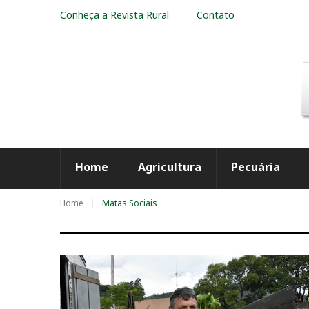
S
Conheça a Revista Rural
Contato
k
i
p
t
o
c
o
n
t
e
Home
Agricultura
Pecuária
n
t
Home
Matas Sociais
T