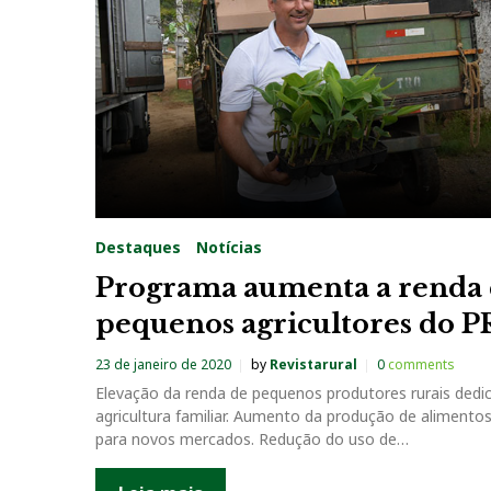
a
g
:
M
a
Destaques
Notícias
t
Programa aumenta a renda
pequenos agricultores do P
a
23 de janeiro de 2020
by
Revistarural
0
comments
s
Elevação da renda de pequenos produtores rurais dedi
agricultura familiar. Aumento da produção de alimento
S
para novos mercados. Redução do uso de…