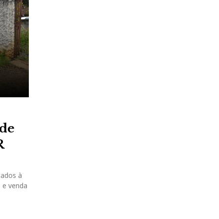
 de
R
cados à
s e venda