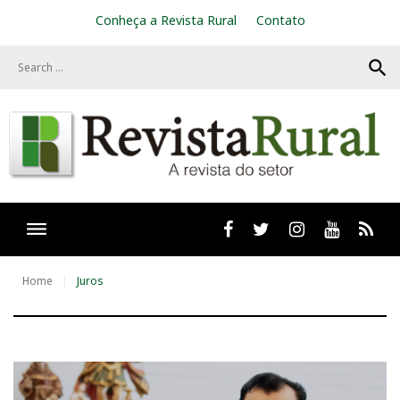
S
Conheça a Revista Rural
Contato
k
i
search
p
t
o
c
o
n
t
e
n
t
Facebook
twitter
Instagram
Youtube
RSS
Home
Juros
T
a