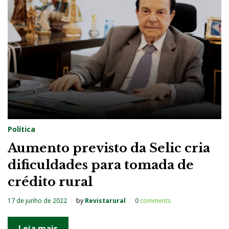
g
:
J
u
r
o
s
Política
Aumento previsto da Selic cria
dificuldades para tomada de
crédito rural
17 de junho de 2022
by
Revistarural
0
comments
Leia mais