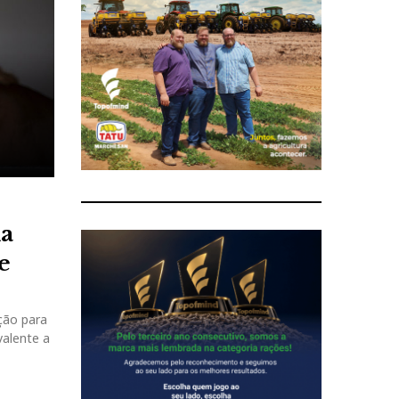
na
e
ção para
valente a