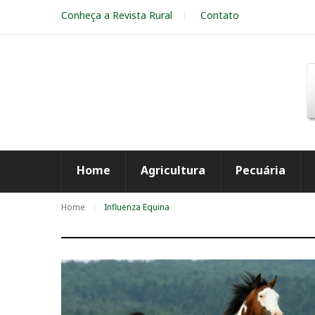
S
Conheça a Revista Rural
Contato
k
i
p
t
o
c
o
n
t
e
Home
Agricultura
Pecuária
n
t
Home
Influenza Equina
T