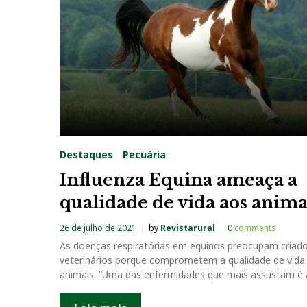
a
g
:
I
n
Destaques
Pecuária
f
Influenza Equina ameaça a
qualidade de vida aos anima
l
26 de julho de 2021
by
Revistarural
0
comments
u
As doenças respiratórias em equinos preocupam criado
veterinários porque comprometem a qualidade de vida
e
animais. “Uma das enfermidades que mais assustam é