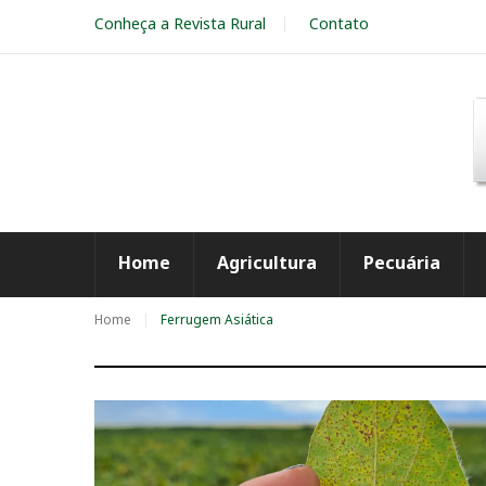
S
Conheça a Revista Rural
Contato
k
i
p
t
o
c
o
n
t
e
Home
Agricultura
Pecuária
n
t
Home
Ferrugem Asiática
T