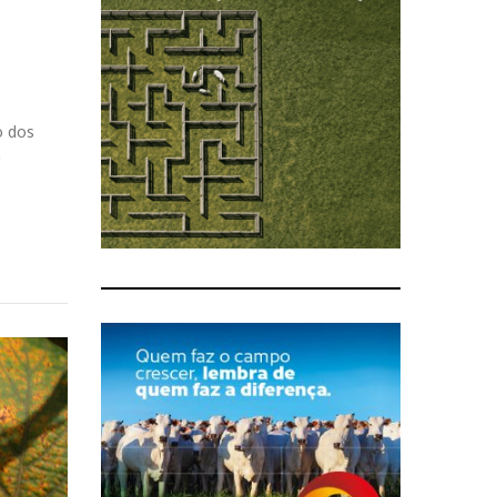
o dos
m