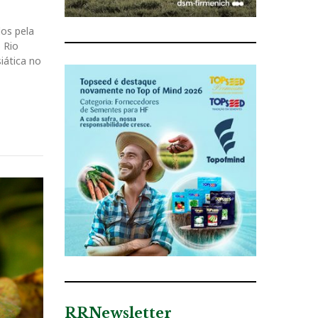
dos pela
 Rio
iática no
RRNewsletter