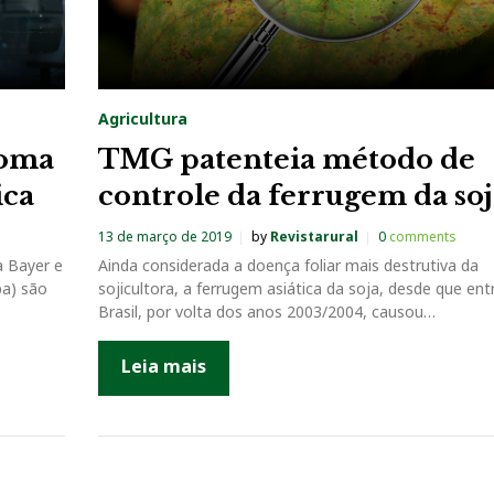
Agricultura
noma
TMG patenteia método de
ica
controle da ferrugem da soj
13 de março de 2019
by
Revistarural
0
comments
a Bayer e
Ainda considerada a doença foliar mais destrutiva da
pa) são
sojicultora, a ferrugem asiática da soja, desde que en
Brasil, por volta dos anos 2003/2004, causou…
Leia mais