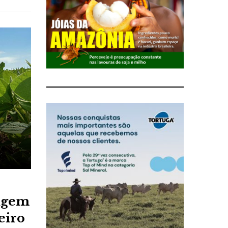
rugem
eiro