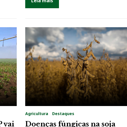
Leia mais
Agricultura
Destaques
P vai
Doenças fúngicas na soja