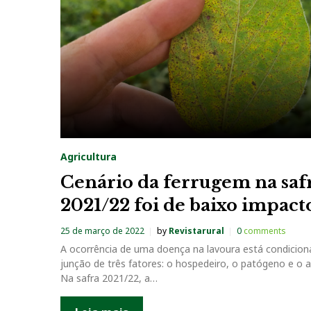
a
g
:
F
e
Agricultura
r
Cenário da ferrugem na saf
2021/22 foi de baixo impact
r
25 de março de 2022
by
Revistarural
0
comments
u
A ocorrência de uma doença na lavoura está condicion
junção de três fatores: o hospedeiro, o patógeno e o 
g
Na safra 2021/22, a…