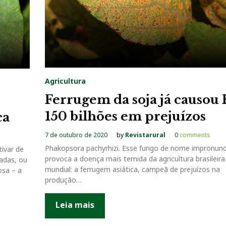
Agricultura
Ferrugem da soja já causou 
150 bilhões em prejuízos
ca
7 de outubro de 2020
by
Revistarural
0
comments
Phakopsora pachyrhizi. Esse fungo de nome impronunc
tivar de
provoca a doença mais temida da agricultura brasileira
adas, ou
mundial: a ferrugem asiática, campeã de prejuízos na
osa – a
produção…
Leia mais