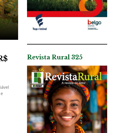
Revista Rural 325
R$
iável
 e