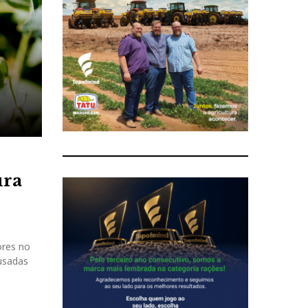
ura
ores no
usadas