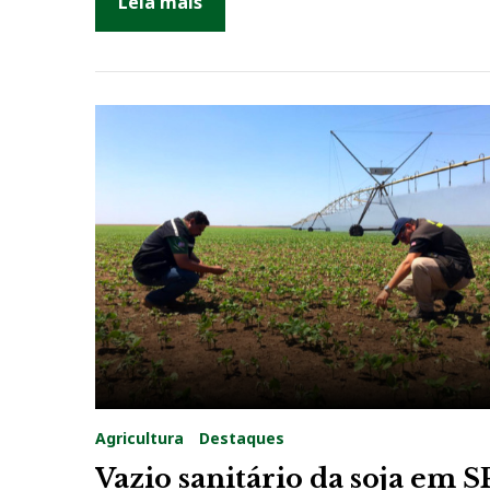
e
Leia mais
m
A
s
i
á
t
i
c
Agricultura
Destaques
Vazio sanitário da soja em S