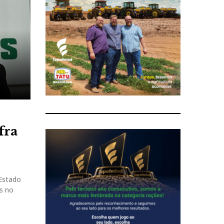
fra
Estado
s no