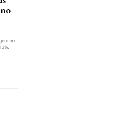
as
 no
agem no
 13%,