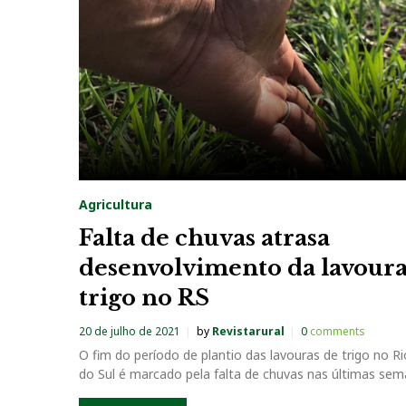
a
g
:
F
e
Agricultura
c
Falta de chuvas atrasa
desenvolvimento da lavoura
o
trigo no RS
A
20 de julho de 2021
by
Revistarural
0
comments
O fim do período de plantio das lavouras de trigo no R
g
do Sul é marcado pela falta de chuvas nas últimas se