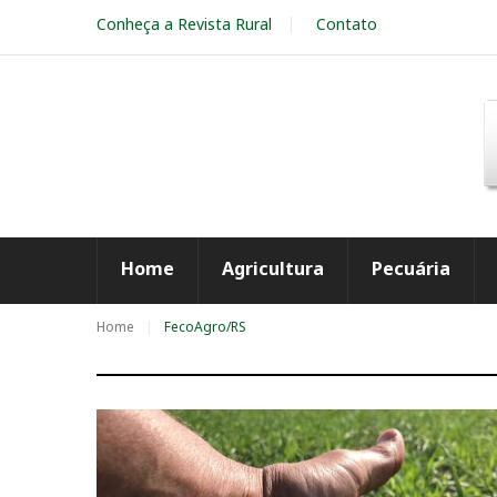
S
Conheça a Revista Rural
Contato
k
i
p
t
o
c
o
n
t
e
Home
Agricultura
Pecuária
n
t
Home
FecoAgro/RS
T