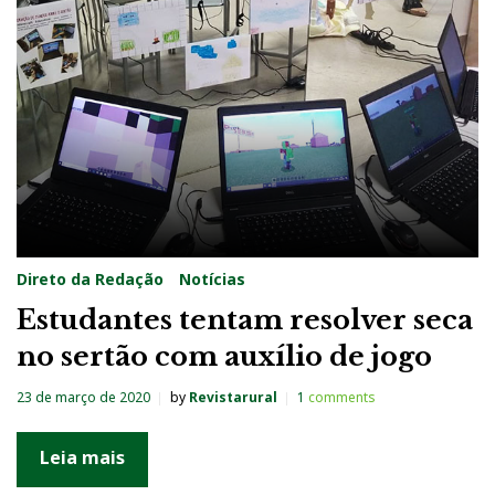
g
:
E
s
c
o
l
a
Direto da Redação
Notícias
s
Estudantes tentam resolver seca
no sertão com auxílio de jogo
23 de março de 2020
by
Revistarural
1
comments
Leia mais