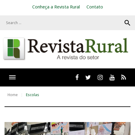
S
Conheça a Revista Rural
Contato
k
i
search
p
t
o
c
o
n
t
e
n
t
Facebook
twitter
Instagram
Youtube
RSS
Home
Escolas
T
a