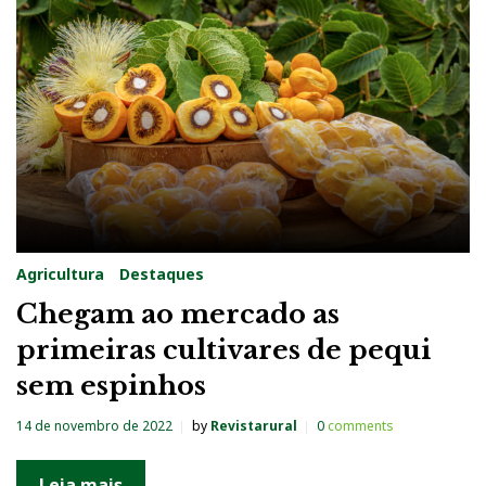
g
:
C
e
r
r
a
d
Agricultura
Destaques
o
Chegam ao mercado as
s
primeiras cultivares de pequi
sem espinhos
14 de novembro de 2022
by
Revistarural
0
comments
Leia mais