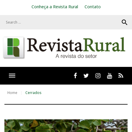
S
Conheça a Revista Rural
Contato
k
i
search
p
t
o
c
o
n
t
e
n
t
Facebook
twitter
Instagram
Youtube
RSS
Home
Cerrados
T
a