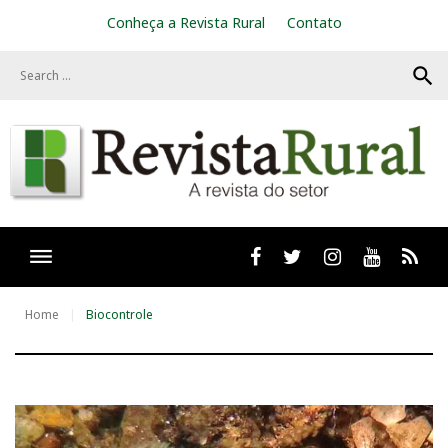
S
Conheça a Revista Rural
Contato
k
i
search
p
t
o
c
o
n
t
e
n
t
Facebook
twitter
Instagram
Youtube
RSS
Home
Biocontrole
T
a