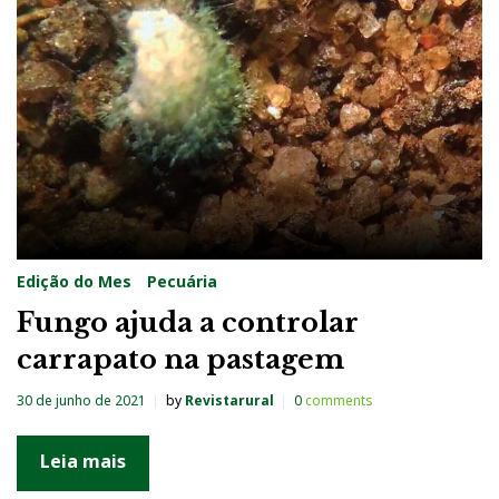
g
:
B
i
o
c
o
n
Edição do Mes
Pecuária
t
Fungo ajuda a controlar
r
carrapato na pastagem
o
l
30 de junho de 2021
by
Revistarural
0
comments
e
Leia mais