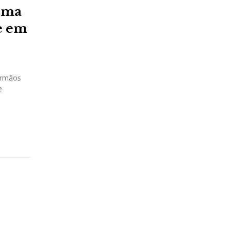
rma
te em
 irmãos
e