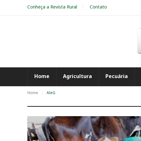
S
Conheça a Revista Rural
Contato
k
i
p
t
o
c
o
n
t
e
Home
Agricultura
Pecuária
n
t
Home
AteG
T