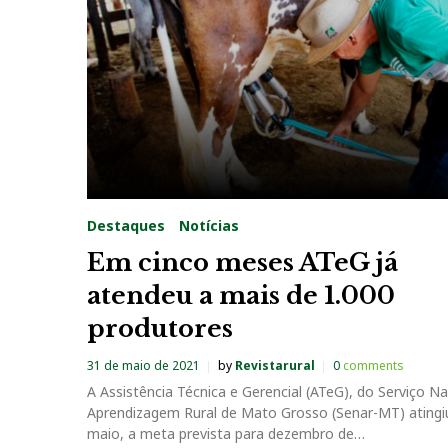
a
g
:
A
t
Destaques
Notícias
e
Em cinco meses ATeG já
atendeu a mais de 1.000
G
produtores
31 de maio de 2021
by
Revistarural
0
comments
A Assistência Técnica e Gerencial (ATeG), do Serviço Na
Aprendizagem Rural de Mato Grosso (Senar-MT) atingi
maio, a meta prevista para dezembro de…