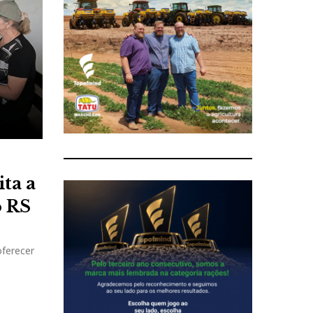
ita a
o RS
oferecer