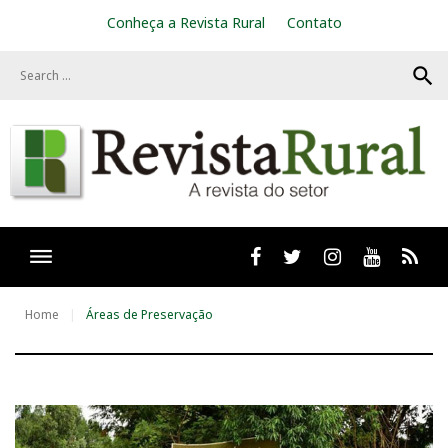
S
Conheça a Revista Rural
Contato
k
i
search
p
t
o
c
o
n
t
e
n
t
Facebook
twitter
Instagram
Youtube
RSS
Home
Áreas de Preservação
T
a