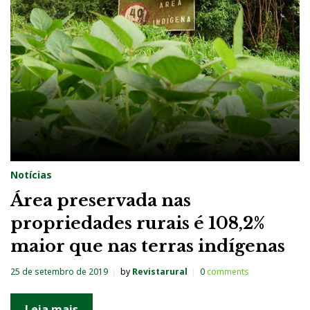
g
:
Á
r
e
a
s
d
Notícias
e
Área preservada nas
P
propriedades rurais é 108,2%
r
maior que nas terras indígenas
e
s
25 de setembro de 2019
by
Revistarural
0
comments
e
r
Leia mais