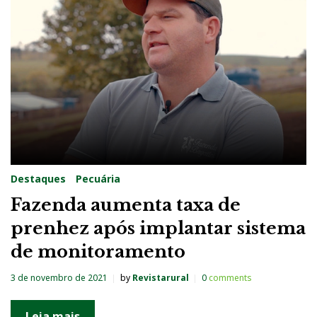
g
:
A
l
l
f
l
e
Destaques
Pecuária
x
Fazenda aumenta taxa de
prenhez após implantar sistema
de monitoramento
3 de novembro de 2021
by
Revistarural
0
comments
Leia mais