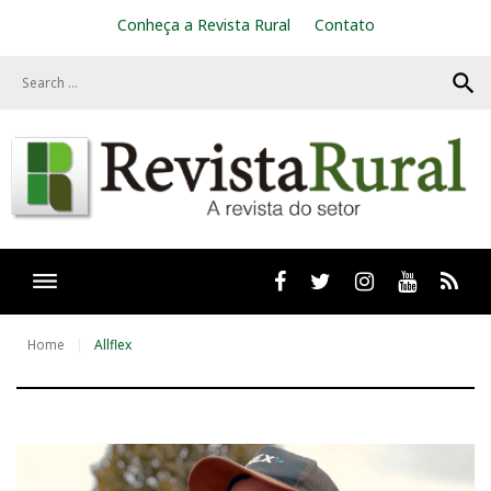
S
Conheça a Revista Rural
Contato
k
i
search
p
t
o
c
o
n
t
e
n
t
Facebook
twitter
Instagram
Youtube
RSS
Home
Allflex
T
a