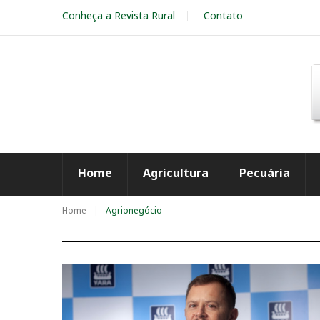
S
Conheça a Revista Rural
Contato
k
i
p
t
o
c
o
n
t
e
Home
Agricultura
Pecuária
n
t
Home
Agrionegócio
T