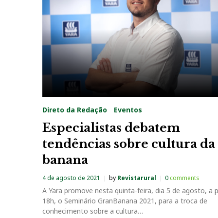
a
g
:
A
g
Direto da Redação
Eventos
r
Especialistas debatem
tendências sobre cultura da
i
banana
o
4 de agosto de 2021
by
Revistarural
0
comments
A Yara promove nesta quinta-feira, dia 5 de agosto, a p
n
18h, o Seminário GranBanana 2021, para a troca de
conhecimento sobre a cultura…