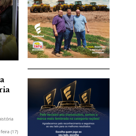
ra
ria
istória
feira (17)