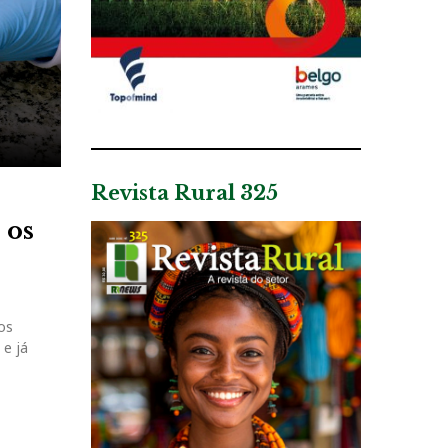
Revista Rural 325
 os
os
 e já