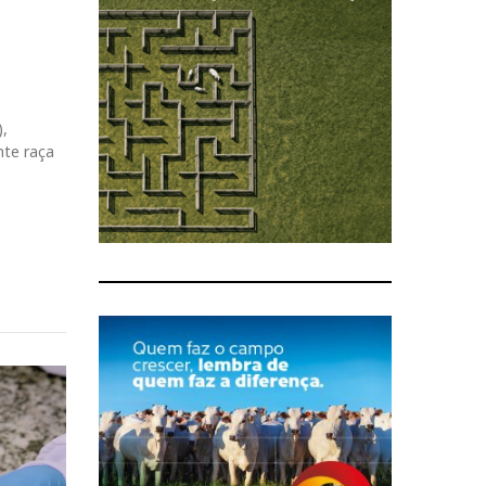
),
nte raça