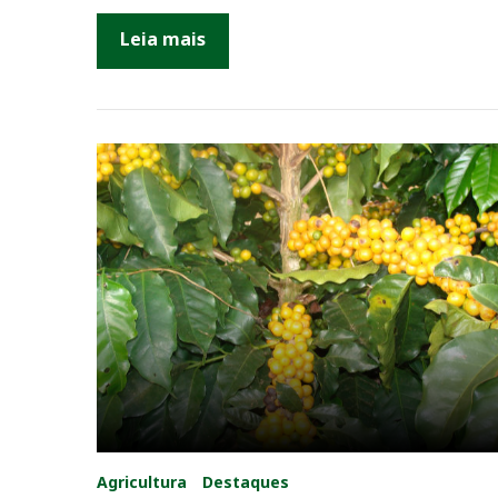
D
Leia mais
e
s
t
a
q
u
e
s
Agricultura
Destaques