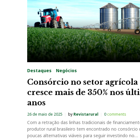
a
t
e
g
o
Destaques
Negócios
r
Consórcio no setor agrícola
cresce mais de 350% nos últ
i
anos
a
26 de maio de 2025
by
Revistarural
0
comments
Com a retração das linhas tradicionais de financiament
:
produtor rural brasileiro tem encontrado no consórcio
poucas alternativas viáveis para seguir investindo no…