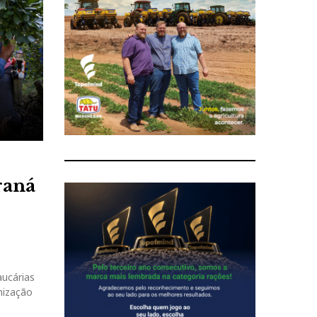
raná
aucárias
anização