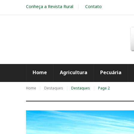
S
Conheça a Revista Rural
Contato
k
i
p
t
o
c
o
n
t
e
Home
Agricultura
Pecuária
n
t
Home
Destaques
Destaques
Page 2
C