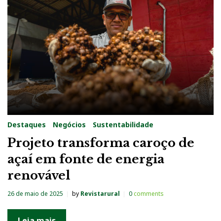
a
:
2
6
d
e
m
a
Destaques
Negócios
Sustentabilidade
i
Projeto transforma caroço de
o
açaí em fonte de energia
d
renovável
e
2
26 de maio de 2025
by
Revistarural
0
comments
0
2
Leia mais