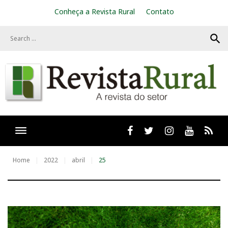
S
Conheça a Revista Rural
Contato
k
i
search
p
t
o
c
o
n
t
e
n
t
Facebook
twitter
Instagram
Youtube
RSS
Home
2022
abril
25
D
i