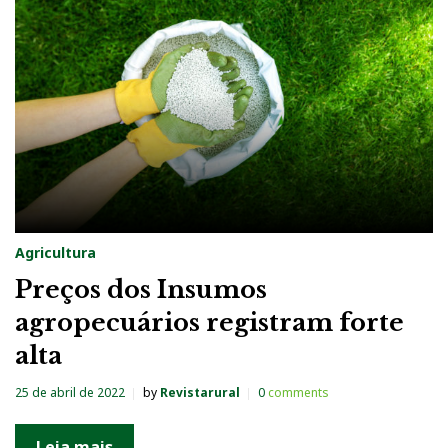
a
:
2
5
d
e
a
b
Agricultura
r
Preços dos Insumos
i
agropecuários registram forte
l
alta
d
e
25 de abril de 2022
by
Revistarural
0
comments
2
0
Leia mais