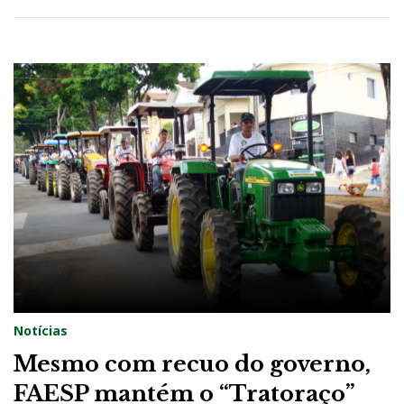
0
2
1
Notícias
Mesmo com recuo do governo,
FAESP mantém o “Tratoraço”