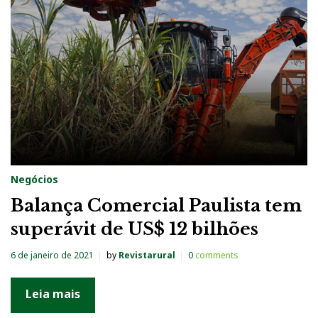
a
:
6
d
e
j
a
n
Negócios
e
Balança Comercial Paulista tem
i
superávit de US$ 12 bilhões
r
o
6 de janeiro de 2021
by
Revistarural
0
comments
d
e
Leia mais
2