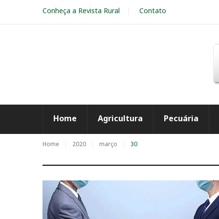
S
Conheça a Revista Rural
Contato
k
i
p
t
o
c
o
n
t
e
Home
Agricultura
Pecuária
n
t
Home
2020
março
30
D