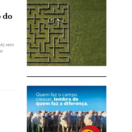
o do
NA) vem
az