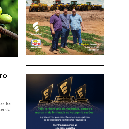
ro
as foi
 tendo