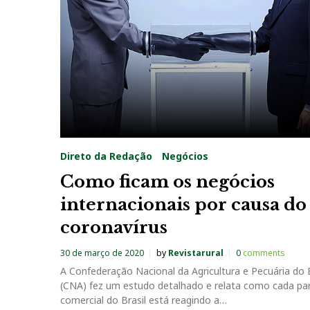
i
a
:
3
0
Direto da Redação
Negócios
d
Como ficam os negócios
internacionais por causa do
e
coronavírus
m
30 de março de 2020
by
Revistarural
0
comments
A Confederação Nacional da Agricultura e Pecuária do B
a
(CNA) fez um estudo detalhado e relata como cada par
comercial do Brasil está reagindo a…