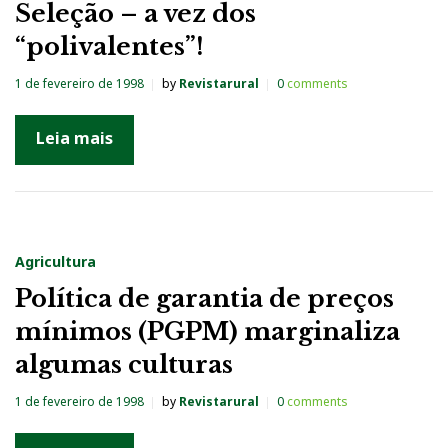
Seleção – a vez dos
a
“polivalentes”!
:
1
1 de fevereiro de 1998
by
Revistarural
0
comments
d
Leia mais
e
f
e
v
e
Agricultura
r
Política de garantia de preços
e
mínimos (PGPM) marginaliza
i
algumas culturas
r
1 de fevereiro de 1998
by
Revistarural
0
comments
o
d