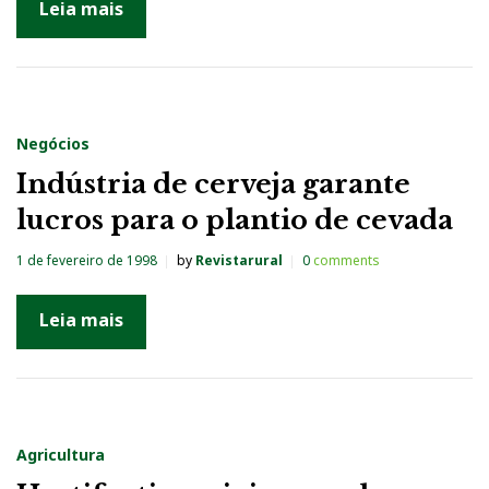
Leia mais
e
1
9
9
Negócios
8
Indústria de cerveja garante
lucros para o plantio de cevada
1 de fevereiro de 1998
by
Revistarural
0
comments
Leia mais
Agricultura